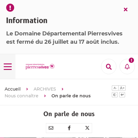
Fer
l’ale
Information
Le Domaine Départemental Pierresvives
est
fermé
du 26 juillet au 17 août inclus
.

Menu
Recherche
Aler
Accueil
ARCHIVES
Nous connaître
On parle de nous
On parle de nous
Partager
Partager
Partager



par
sur
sur