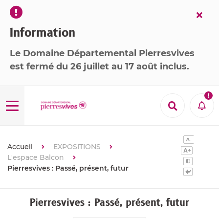
Fer
l’ale
Information
Le Domaine Départemental Pierresvives
est
fermé
du 26 juillet au 17 août inclus
.

Menu
Recherche
Aler
Accueil
EXPOSITIONS
L'espace Balcon
Pierresvives : Passé, présent, futur
Pierresvives : Passé, présent, futur