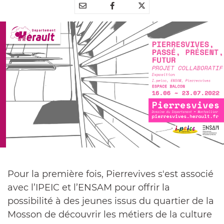
Partager
Partager
Partager



par
sur
sur
e-
Facebook
Twitter
mail
Pour la première fois, Pierrevives s'est associé
avec l’IPEIC et l’ENSAM pour offrir la
possibilité à des jeunes issus du quartier de la
Mosson de découvrir les métiers de la culture