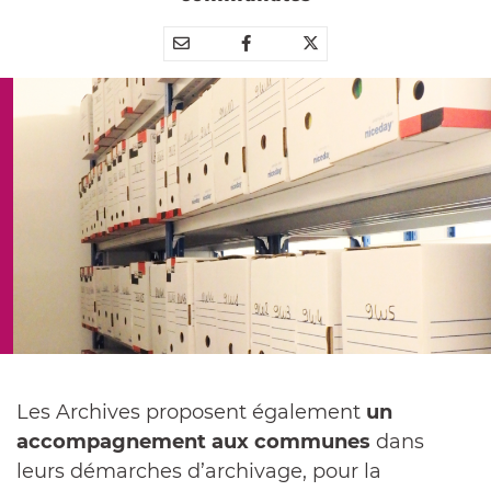
Partager
Partager
Partager



par
sur
sur
e-
Facebook
Twitter
mail
Les Archives proposent également
un
accompagnement aux communes
dans
leurs démarches d’archivage, pour la