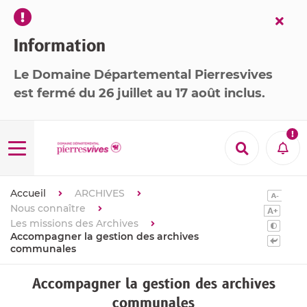
Fer
l’ale
Information
Le Domaine Départemental Pierresvives
est
fermé
du 26 juillet au 17 août inclus
.

Menu
Recherche
Aler
Accueil
ARCHIVES
Nous connaître
Les missions des Archives
Accompagner la gestion des archives
communales
Accompagner la gestion des archives
communales