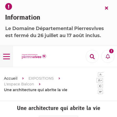
Fer
l’ale
Information
Le Domaine Départemental Pierresvives
est
fermé
du 26 juillet au 17 août inclus
.

Menu
Recherche
Aler
Accueil
EXPOSITIONS
L'espace Balcon
Une architecture qui abrite la vie
Une architecture qui abrite la vie