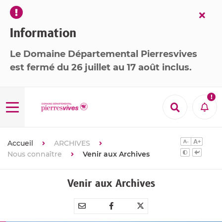
Fer
l’ale
Information
Le Domaine Départemental Pierresvives
est
fermé
du 26 juillet au 17 août inclus
.

Menu
Recherche
Aler
Accueil
ARCHIVES
Nous connaître
Venir aux Archives
Venir aux Archives
Partager
Partager
Partager



par
sur
sur