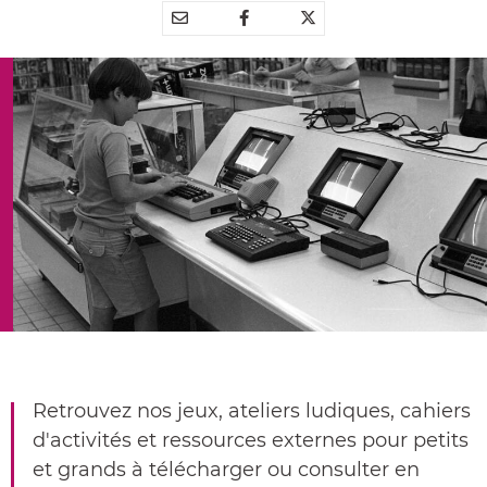
Partager
Partager
Partager



par
sur
sur
e-
Facebook
Twitter
mail
Retrouvez nos jeux, ateliers ludiques, cahiers
d'activités et ressources externes pour petits
et grands à télécharger ou consulter en