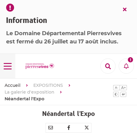
Fer
l’ale
Information
Le Domaine Départemental Pierresvives
est
fermé
du 26 juillet au 17 août inclus
.

Menu
Recherche
Aler
Accueil
EXPOSITIONS
La galerie d'exposition
Néandertal l'Expo
Néandertal l'Expo
Partager
Partager
Partager



par
sur
sur