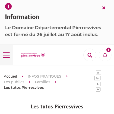
Fer
l’ale
Information
Le Domaine Départemental Pierresvives
est
fermé
du 26 juillet au 17 août inclus
.

Menu
Recherche
Aler
Accueil
INFOS PRATIQUES
Les publics
Familles
Les tutos Pierresvives
Les tutos Pierresvives