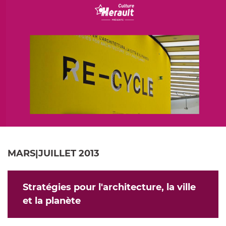
e-
Facebook
Twitter
mail
MARS|JUILLET 2013
Stratégies pour l'architecture, la ville
et la planète