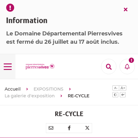
Fer
l’ale
Information
Le Domaine Départemental Pierresvives
est
fermé
du 26 juillet au 17 août inclus
.

Menu
Recherche
Aler
Accueil
EXPOSITIONS
La galerie d'exposition
RE-CYCLE
RE-CYCLE
Partager
Partager
Partager



par
sur
sur