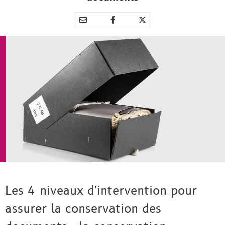
Partager
Partager
Partager



par
sur
sur
e-
Facebook
Twitter
mail
Les 4 niveaux d'intervention pour
assurer la conservation des