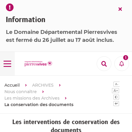
Fer
l’ale
Information
Le Domaine Départemental Pierresvives
est
fermé
du 26 juillet au 17 août inclus
.

Menu
Recherche
Aler
Accueil
ARCHIVES
Nous connaître
Les missions des Archives
La conservation des documents
Les interventions de conservation des
documents