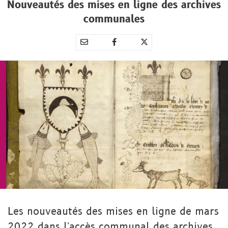
Nouveautés des mises en ligne des archives
communales
Partager
Partager
Partager



par
sur
sur
e-
Facebook
Twitter
mail
Les nouveautés des mises en ligne de mars
2022 dans l'accès communal des archives