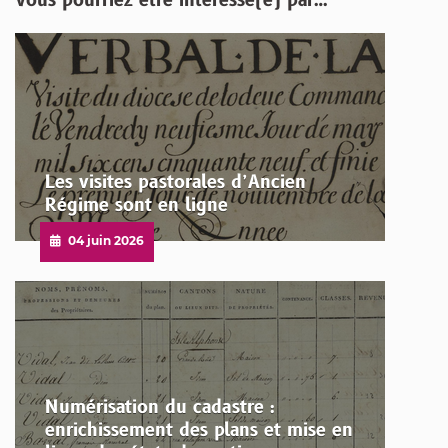
Vous pourriez être intéressé(e) par…
Les visites pastorales d’Ancien
Régime sont en ligne
Publié
04 juin 2026
le
Numérisation du cadastre :
enrichissement des plans et mise en