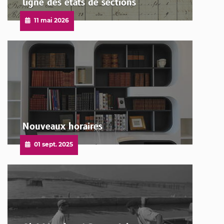
ligne des états de sections
Publié
11 mai 2026
le
Nouveaux horaires
Publié
01 sept. 2025
le