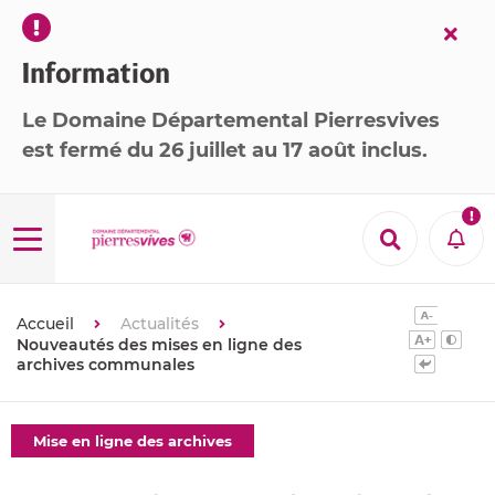
Fer
l’ale
Information
Le Domaine Départemental Pierresvives
est
fermé
du 26 juillet au 17 août inclus
.

Menu
Recherche
Aler
Accueil
Actualités
Nouveautés des mises en ligne des
archives communales
Thématiques
Mise en ligne des archives
: