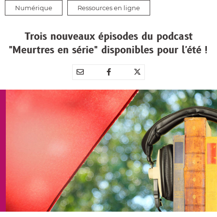
Numérique
Ressources en ligne
Trois nouveaux épisodes du podcast
"Meurtres en série" disponibles pour l'été !
Partager
Partager
Partager



par
sur
sur
e-
Facebook
Twitter
mail