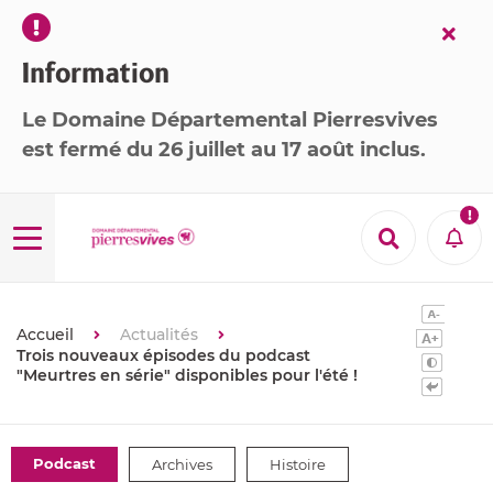
Fer
l’ale
Information
Le Domaine Départemental Pierresvives
est
fermé
du 26 juillet au 17 août inclus
.

Menu
Recherche
Aler
Accueil
Actualités
Trois nouveaux épisodes du podcast
"Meurtres en série" disponibles pour l'été !
Thématiques
Podcast
Archives
Histoire
: