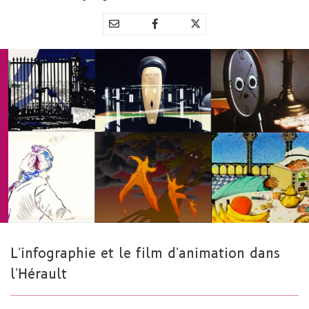
Partager
Partager
Partager



par
sur
sur
e-
Facebook
Twitter
mail
L'infographie et le film d'animation dans
l'Hérault