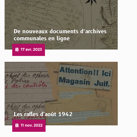
De nouveaux documents d’archives
communales en ligne
Publié
17 avr. 2023
le
Les rafles d'août 1942
Publié
11 nov. 2022
le