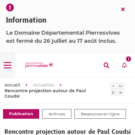
Fer
l’ale
Information
Le Domaine Départemental Pierresvives
est
fermé
du 26 juillet au 17 août inclus
.

Menu
Recherche
Aler
Accueil
Actualités
Rencontre projection autour de Paul
Coudsi
Thématiques
Publication
Archives
Ressources en ligne
:
Rencontre projection autour de Paul Coudsi