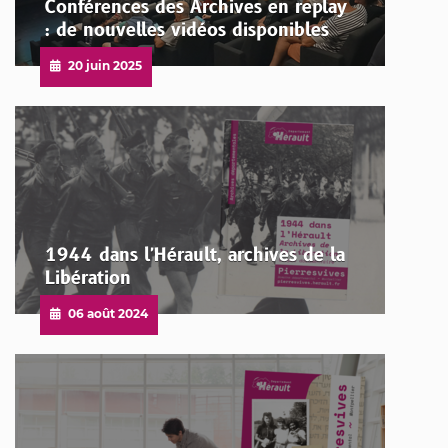
Conférences des Archives en replay
: de nouvelles vidéos disponibles
Publié
20 juin 2025
le
1944 dans l'Hérault, archives de la
Libération
Publié
06 août 2024
le