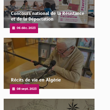
Concours national de la Résistance
et de la Déportation
Publié
06 déc. 2023
le
Récits de vie en Algérie
Publié
08 sept. 2023
le