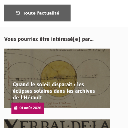
Toute l’actualité
Vous pourriez être intéressé(e) par…
Quand le soleil disparaît : les
éclipses solaires dans les archives
de l’Hérault
Publié
01 août 2026
le