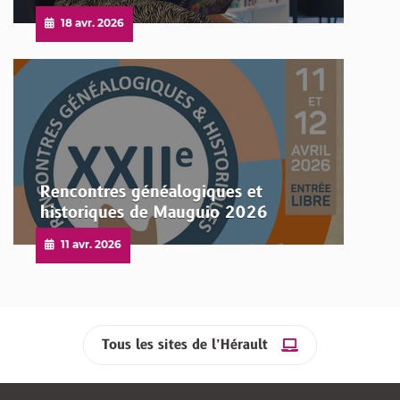
Publié
18 avr. 2026
le
Rencontres généalogiques et
historiques de Mauguio 2026
Publié
11 avr. 2026
le
Tous les sites de l’Hérault