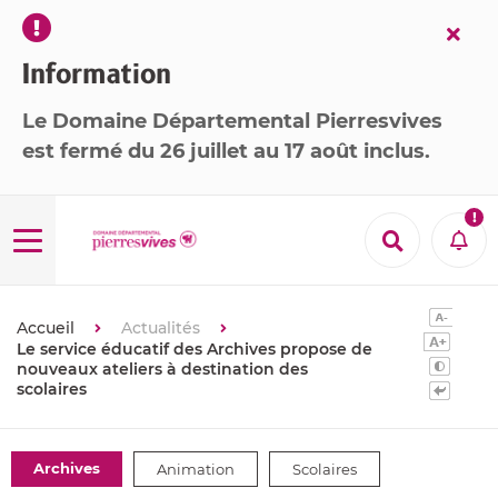
Fer
l’ale
Information
Le Domaine Départemental Pierresvives
est
fermé
du 26 juillet au 17 août inclus
.

Menu
Recherche
Aler
Accueil
Actualités
Le service éducatif des Archives propose de
nouveaux ateliers à destination des
scolaires
Thématiques
Archives
Animation
Scolaires
: