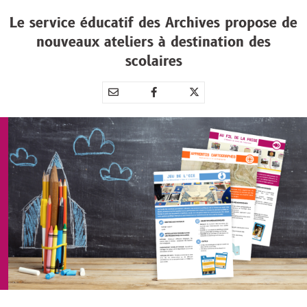
Le service éducatif des Archives propose de
nouveaux ateliers à destination des
scolaires
Partager
Partager
Partager



par
sur
sur
e-
Facebook
Twitter
mail