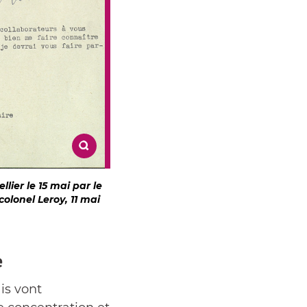
ier le 15 mai par le
olonel Leroy, 11 mai
e
ais vont