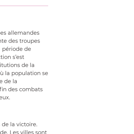
upes allemandes
ente des troupes
a période de
tion s’est
itutions de la
ù la population se
e de la
 fin des combats
eux.
de la victoire.
e. Les villes sont