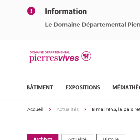
Information
Le Domaine Départemental Pier
BÂTIMENT
EXPOSITIONS
MÉDIATHÈ
Accueil
Actualités
8 mai 1945, la paix r
Thématiques
Archives
Actualité
Histoire