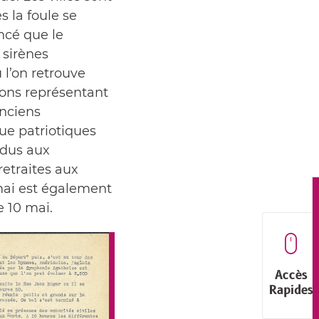
s la foule se
ncé que le
 sirènes
 l’on retrouve
ons représentant
anciens
que patriotiques
ndus aux
retraites aux
 mai est également
e 10 mai.
Accès
Rapides