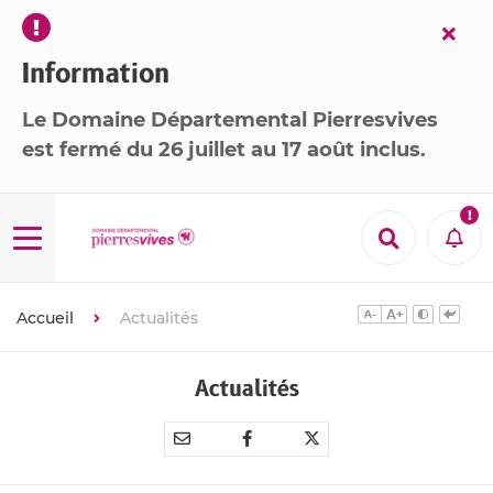
Fer
l’ale
Information
Le Domaine Départemental Pierresvives
est
fermé
du 26 juillet au 17 août inclus
.

Menu
Recherche
Aler
Accueil
Actualités
Actualités
Partager
Partager
Partager



par
sur
sur