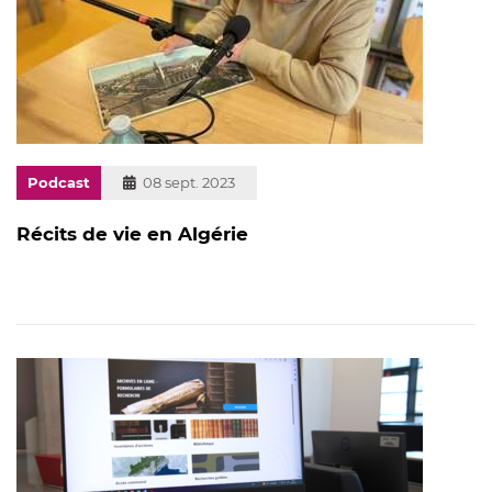
Podcast
Publié
08 sept. 2023
le
Récits de vie en Algérie