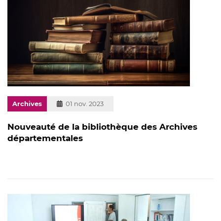
Archives
Publié
01 nov. 2023
le
Nouveauté de la bibliothèque des Archives
départementales