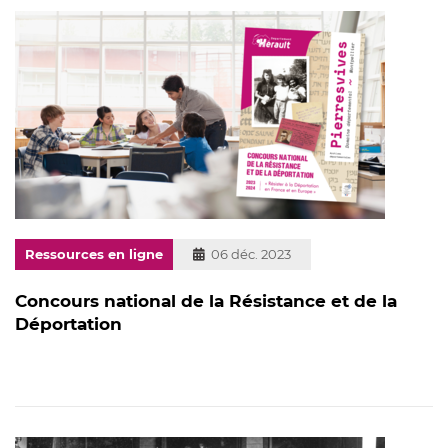
Ressources en ligne
Publié
06 déc. 2023
le
Concours national de la Résistance et de la
Déportation