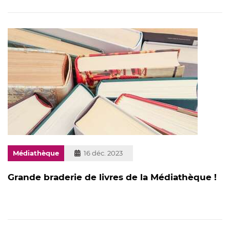
Médiathèque
Publié
16 déc. 2023
le
Grande braderie de livres de la Médiathèque !