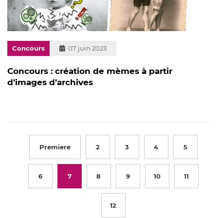
Concours
Publié
07 juin 2023
le
Concours : création de mèmes à partir
d’images d’archives
Premiere
2
3
4
5
6
7
8
9
10
11
12