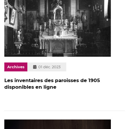
Archives
Publié
01 déc. 2023
le
Les inventaires des paroisses de 1905
disponibles en ligne