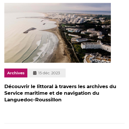
Archives
Publié
15 déc. 2023
le
Découvrir le littoral à travers les archives du
Service maritime et de navigation du
Languedoc-Roussillon