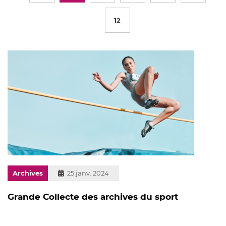
12
Archives
Publié
25 janv. 2024
le
Grande Collecte des archives du sport