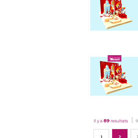
89
Il y a
resultats
9
1
2