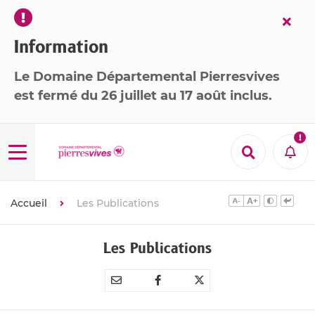
Fer
l’ale
Information
Le Domaine Départemental Pierresvives
est
fermé
du 26 juillet au 17 août inclus
.

Menu
Recherche
Aler
Accueil
Les Publications
Les Publications
Partager
Partager
Partager



par
sur
sur